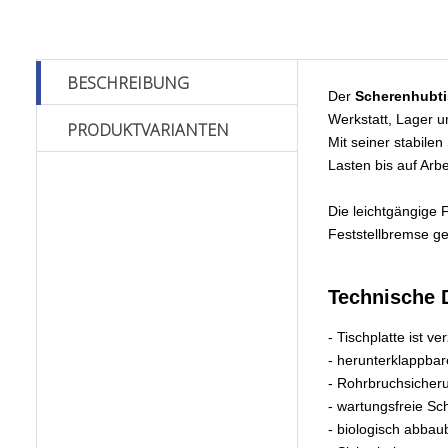
BESCHREIBUNG
Der
Scherenhubti
Werkstatt, Lager u
PRODUKTVARIANTEN
Mit seiner stabile
Lasten bis auf Arb
Die leichtgängige 
Feststellbremse g
Technische 
- Tischplatte ist ver
- herunterklappba
- Rohrbruchsicheru
- wartungsfreie S
- biologisch abbau