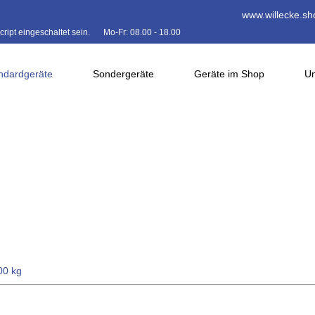
www.willecke.sh
ipt eingeschaltet sein.
Mo-Fr: 08.00 - 18.00
ndardgeräte
Sondergeräte
Geräte im Shop
Un
00 kg