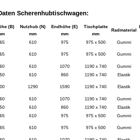
Daten Scherenhubtischwagen:
he (B)
Nutzhub (N)
Endhöhe (E)
Tischplatte
Radmaterial
mm
mm
mm
mm
65
610
975
975 x 500
Gummi
65
610
975
975 x 500
Gummi
60
610
1070
1190 x 740
Gummi
50
610
860
1190 x 740
Elastik
00
1290
1590
1190 x 740
Elastik
60
610
1070
1190 x 740
Gummi
50
610
860
1190 x 740
Elastik
65
610
975
975 x 500
Gummi
65
610
975
975 x 500
Gummi
60
610
1070
1190 x 740
Elastik