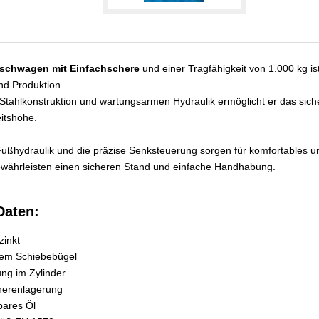
schwagen mit Einfachschere
und einer Tragfähigkeit von 1.000 kg is
nd Produktion.
n Stahlkonstruktion und wartungsarmen Hydraulik ermöglicht er das sic
eitshöhe.
Fußhydraulik und die präzise Senksteuerung sorgen für komfortables un
ewährleisten einen sicheren Stand und einfache Handhabung.
Daten:
zinkt
rem Schiebebügel
ng im Zylinder
cherenlagerung
bares Öl