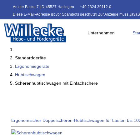
An der Becke 7 | D-45527 Hattingen
+49 2324 39112-0
Diese E-Mail-Adresse ist vor Spambots geschützt! Zur Anzeige muss JavaScr
Unternehmen
Sta
Standardgeräte
Ergonomiegeräte
Hubtischwagen
Scherenhubtischwagen mit Einfachschere
Ergonomischer Doppelscheren-Hubtischwagen für Lasten bis 10