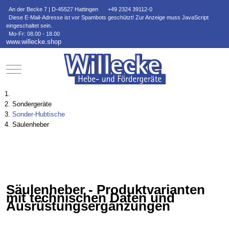
An der Becke 7 | D-45527 Hattingen
+49 2324 39112-0
Diese E-Mail-Adresse ist vor Spambots geschützt! Zur Anzeige muss JavaScript
eingeschaltet sein.
Mo-Fr: 08.00 - 18.00
www.willecke.shop
Mobile Menu Toggle
Sondergeräte
Sonder-Hubtische
Säulenheber
Säulenheber - Produktvarianten
mit technischen Daten und
Ausrüstungsergänzungen