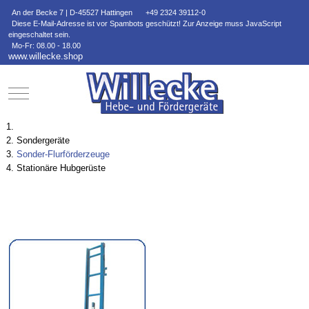
An der Becke 7 | D-45527 Hattingen
+49 2324 39112-0
Diese E-Mail-Adresse ist vor Spambots geschützt! Zur Anzeige muss JavaScript
eingeschaltet sein.
Mo-Fr: 08.00 - 18.00
www.willecke.shop
Mobile Menu Toggle
Sondergeräte
Sonder-Flurförderzeuge
Stationäre Hubgerüste