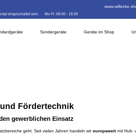
www.willecke.sh
ipt eingeschaltet sein.
Mo-Fr: 08.00 - 18.00
ndardgeräte
Sondergeräte
Geräte im Shop
Un
 und Fördertechnik
den gewerblichen Einsatz
tzbereiche geht. Seit vielen Jahren handeln wir
europaweit
mit Hub- u