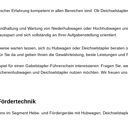
nischer Erfahrung kompetent in allen Bereichen sind. Ob Deichselsta
Instandhaltung und Wartung von Niederhubwagen oder Hochhubwagen un
spart und sich vollständig an Ihrer Aufgabenstellung orientiert.
eise warten lassen, sich zu Hubwagen oder Deichselstapler beraten
r Sie da und geben Ihnen die Gewährleistung, beste Leistungen und P
iel für einen Gabelstapler-Führerschein interessieren. Fragen Sie, w
herenhubwagen und Deichselstapler nutzen möchten. Wir freuen uns ü
Fördertechnik
uns im Segment Hebe- und Fördergeräte mit Hubwagen, Deichselstapler 