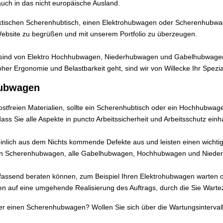
uch in das nicht europäische Ausland.
tischen Scherenhubtisch, einen Elektrohubwagen oder Scherenhubwagen
r Website zu begrüßen und mit unserem Portfolio zu überzeugen.
sind von Elektro Hochhubwagen, Niederhubwagen und Gabelhubwagen
r Ergonomie und Belastbarkeit geht, sind wir von Willecke Ihr Spezia
Hubwagen
ostfreien Materialien, sollte ein Scherenhubtisch oder ein Hochhubwage
 Sie alle Aspekte in puncto Arbeitssicherheit und Arbeitsschutz einha
lich aus dem Nichts kommende Defekte aus und leisten einen wichtigen B
 den Scherenhubwagen, alle Gabelhubwagen, Hochhubwagen und Niede
mfassend beraten können, zum Beispiel Ihren Elektrohubwagen warten 
en auf eine umgehende Realisierung des Auftrags, durch die Sie Warte
r einen Scherenhubwagen? Wollen Sie sich über die Wartungsinterval