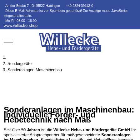
An der Becke 7 | D-45527 Hattingen
+49 2324 39112-0
Diese E-Mail-Adresse ist vor Spambots geschützt! Zur Anzeige muss JavaScript
eingeschaltet sein.
Mo-Fr: 08.00 - 18.00
www.willecke.shop
Mobile Menu Toggle
Sondergeräte
Sonderanlagen Maschinenbau
Sonderanlagen im Maschinenbau:
Individuelle Förder- und
Hebetechnik nach Maß
Seit über
50 Jahren
ist die
Willecke Hebe- und Fördergeräte GmbH
Ihr
spezialisierter Ansprechpartner für maßgeschneiderte
Sonderanlagen
im Maschinenbau
. Standardisierte Logistik- und Materialflusslösungen