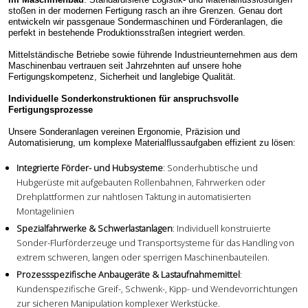
stoßen in der modernen Fertigung rasch an ihre Grenzen. Genau dort
entwickeln wir passgenaue Sondermaschinen und Förderanlagen, die
perfekt in bestehende Produktionsstraßen integriert werden.
Mittelständische Betriebe sowie führende Industrieunternehmen aus dem
Maschinenbau vertrauen seit Jahrzehnten auf unsere hohe
Fertigungskompetenz, Sicherheit und langlebige Qualität.
Individuelle Sonderkonstruktionen für anspruchsvolle
Fertigungsprozesse
Unsere Sonderanlagen vereinen Ergonomie, Präzision und
Automatisierung, um komplexe Materialflussaufgaben effizient zu lösen:
Integrierte Förder- und Hubsysteme
: Sonderhubtische und
Hubgerüste mit aufgebauten Rollenbahnen, Fahrwerken oder
Drehplattformen zur nahtlosen Taktung in automatisierten
Montagelinien
Spezialfahrwerke & Schwerlastanlagen
: Individuell konstruierte
Sonder-Flurförderzeuge und Transportsysteme für das Handling von
extrem schweren, langen oder sperrigen Maschinenbauteilen.
Prozessspezifische Anbaugeräte & Lastaufnahmemittel
:
Kundenspezifische Greif-, Schwenk-, Kipp- und Wendevorrichtungen
zur sicheren Manipulation komplexer Werkstücke.