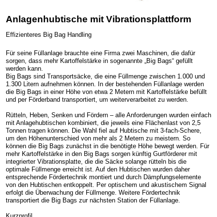
Anlagenhubtische mit Vibrationsplattform
Effizienteres Big Bag Handling
Für seine Füllanlage brauchte eine Firma zwei Maschinen, die dafür
sorgen, dass mehr Kartoffelstärke in sogenannte „Big Bags“ gefüllt
werden kann.
Big Bags sind Transportsäcke, die eine Füllmenge zwischen 1.000 und
1.300 Litern aufnehmen können. In der bestehenden Füllanlage werden
die Big Bags in einer Höhe von etwa 2 Metern mit Kartoffelstärke befüllt
und per Förderband transportiert, um weiterverarbeitet zu werden.
Rütteln, Heben, Senken und Fördern – alle Anforderungen wurden einfach
mit Anlagehubtischen kombiniert, die jeweils eine Flächenlast von 2,5
Tonnen tragen können. Die Wahl fiel auf Hubtische mit 3-fach-Schere,
um den Höhenunterschied von mehr als 2 Metern zu meistern. So
können die Big Bags zunächst in die benötigte Höhe bewegt werden. Für
mehr Kartoffelstärke in den Big Bags sorgen künftig Gurtförderer mit
integrierter Vibrationsplatte, die die Säcke solange rütteln bis die
optimale Füllmenge erreicht ist. Auf den Hubtischen wurden daher
entsprechende Fördertechnik montiert und durch Dämpfungselemente
von den Hubtischen entkoppelt. Per optischem und akustischem Signal
erfolgt die Überwachung der Füllmenge. Weitere Fördertechnik
transportiert die Big Bags zur nächsten Station der Füllanlage.
Kurzprofil