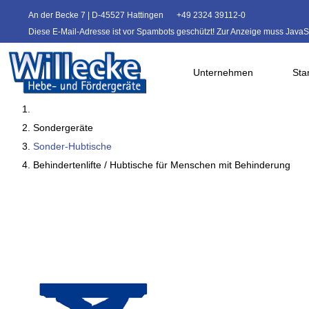
An der Becke 7 | D-45527 Hattingen
+49 2324 39112-0
Diese E-Mail-Adresse ist vor Spambots geschützt! Zur Anzeige muss JavaScr
Unternehmen
Sta
Sondergeräte
Sonder-Hubtische
Behindertenlifte / Hubtische für Menschen mit Behinderung