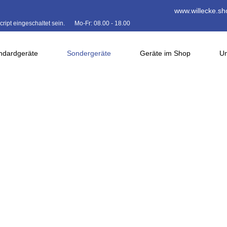
www.willecke.sh
ipt eingeschaltet sein.
Mo-Fr: 08.00 - 18.00
ndardgeräte
Sondergeräte
Geräte im Shop
Un