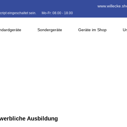
www.willecke.sh
ipt eingeschaltet sein.
Mo-Fr: 08.00 - 18.00
ndardgeräte
Sondergeräte
Geräte im Shop
Un
werbliche Ausbildung