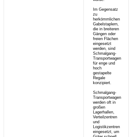
Im Gegensatz
zu
herkömmlichen
Gabelstaplern,
die in breiteren
Gängen oder
freien Flächen
eingesetzt
werden, sind
Schmalgang-
Transportwagen
für enge und
hoch
gestapelte
Regale
konzipiert.
Schmalgang-
Transportwagen
werden oft in
großen
Lagerhallen,
Verteilzentren
und
Logistikzentren
eingesetzt, um
Güter schnell