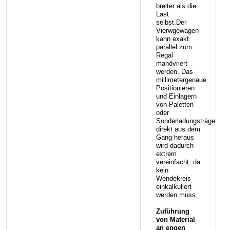
breiter als die
Last
selbst.Der
Vierwgewagen
kann exakt
parallel zum
Regal
manövriert
werden. Das
millimetergenaue
Positionieren
und Einlagern
von Paletten
oder
Sonderladungsträgern
direkt aus dem
Gang heraus
wird dadurch
extrem
vereinfacht, da
kein
Wendekreis
einkalkuliert
werden muss.
Zuführung
von Material
an engen