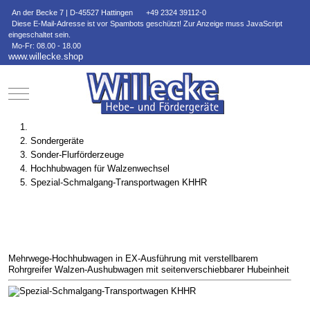
An der Becke 7 | D-45527 Hattingen
+49 2324 39112-0
Diese E-Mail-Adresse ist vor Spambots geschützt! Zur Anzeige muss JavaScript
eingeschaltet sein.
Mo-Fr: 08.00 - 18.00
www.willecke.shop
Mobile Menu Toggle
Sondergeräte
Sonder-Flurförderzeuge
Hochhubwagen für Walzenwechsel
Spezial-Schmalgang-Transportwagen KHHR
Mehrwege-Hochhubwagen in EX-Ausführung mit verstellbarem
Rohrgreifer
Walzen-Aushubwagen mit seitenverschiebbarer Hubeinheit