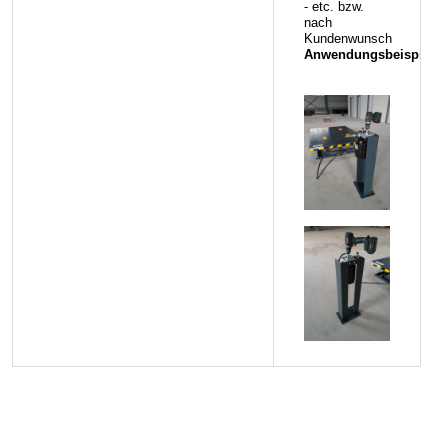
- etc. bzw.
nach
Kundenwunsch
Anwendungsbeispiele