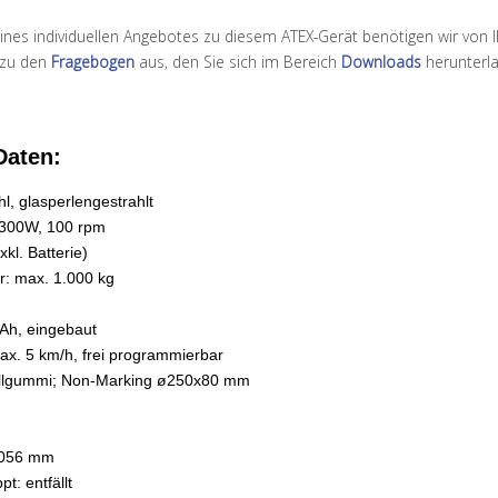
 eines individuellen Angebotes zu diesem ATEX-Gerät benötigen wir von 
erzu den
Fragebogen
aus, den Sie sich im Bereich
Downloads
herunterl
Daten:
l, glasperlengestrahlt
, 300W, 100 rpm
xkl. Batterie)
r: max. 1.000 kg
2Ah, eingebaut
 ax. 5 km/h, frei programmierbar
Vollgummi; Non-Marking ø250x80 mm
1056 mm
: entfällt