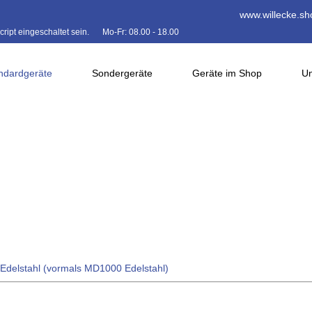
www.willecke.sh
ipt eingeschaltet sein.
Mo-Fr: 08.00 - 18.00
ndardgeräte
Sondergeräte
Geräte im Shop
Un
elstahl (vormals MD1000 Edelstahl)