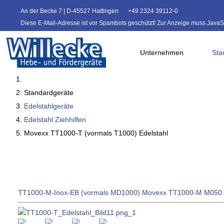
An der Becke 7 | D-45527 Hattingen
+49 2324 39112-0
Diese E-Mail-Adresse ist vor Spambots geschützt! Zur Anzeige muss JavaScr
Unternehmen
Sta
Standardgeräte
Edelstahlgeräte
Edelstahl Ziehhilfen
Movexx TT1000-T (vormals T1000) Edelstahl
TT1000-M-Inox-EB (vormals MD1000)
Movexx TT1000-M M050 Ed