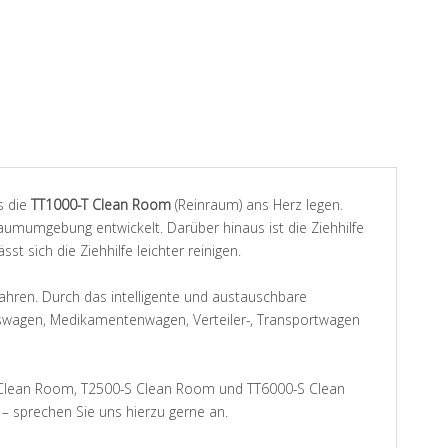
s die
TT1000-T Clean Room
(Reinraum) ans Herz legen.
raumumgebung entwickelt. Darüber hinaus ist die Ziehhilfe
t sich die Ziehhilfe leichter reinigen.
rfahren. Durch das intelligente und austauschbare
wagen, Medikamentenwagen, Verteiler-, Transportwagen
T Clean Room, T2500-S Clean Room und TT6000-S Clean
 sprechen Sie uns hierzu gerne an.