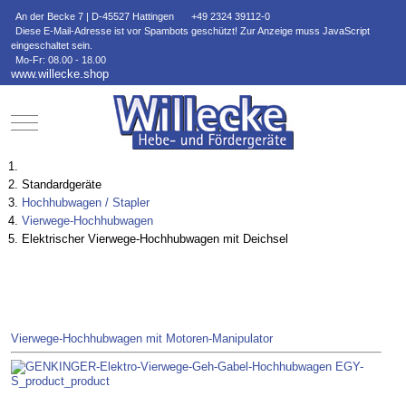
An der Becke 7 | D-45527 Hattingen
+49 2324 39112-0
Diese E-Mail-Adresse ist vor Spambots geschützt! Zur Anzeige muss JavaScript
eingeschaltet sein.
Mo-Fr: 08.00 - 18.00
www.willecke.shop
Mobile Menu Toggle
Standardgeräte
Hochhubwagen / Stapler
Vierwege-Hochhubwagen
Elektrischer Vierwege-Hochhubwagen mit Deichsel
Vierwege-Hochhubwagen mit Motoren-Manipulator