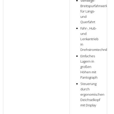
Vierwege-
Breitspurfahrwerk
für Längs-
und
Querfahrt
Fahr-, Hub-
und
Lenkantrieb
in
Drehstromtechnik
Einfaches
Lagern in
großen
Höhen mit
Pantograph
Steuerung
durch
ergonomischen
Deichselkopf
mit Display