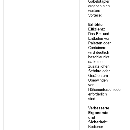
Gabelstapler
ergeben sich
weitere
Vorteile:
Erhöhte
Effizienz:
Das Be- und
Entladen von
Paletten oder
Containern
wird deutlich
beschleunigt,
da keine
zusätzlichen
Schritte oder
Geräte zum
Überwinden
von
Höhenunterschieden
erforderlich
sind.
Verbesserte
Ergonomie
und
Sicherheit:
Bediener