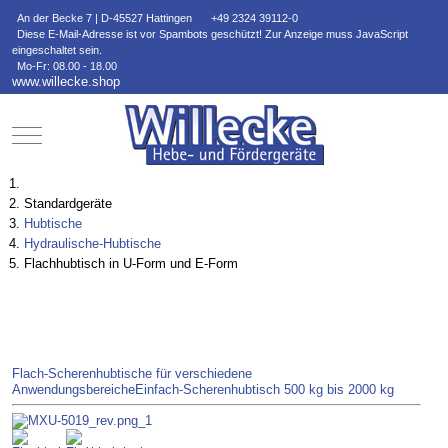
An der Becke 7 | D-45527 Hattingen
+49 2324 39112-0
Diese E-Mail-Adresse ist vor Spambots geschützt! Zur Anzeige muss JavaScript
eingeschaltet sein.
Mo-Fr: 08.00 - 18.00
www.willecke.shop
Mobile Menu Toggle
Standardgeräte
Hubtische
Hydraulische-Hubtische
Flachhubtisch in U-Form und E-Form
Flach-Scherenhubtische für verschiedene
Anwendungsbereiche
Einfach-Scherenhubtisch 500 kg bis 2000 kg