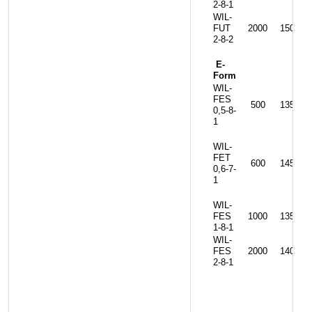
2-8-1
WIL-
FUT
2000
1500
1
2-8-2
E-
Form
WIL-
FES
500
1350
1
0,5-8-
1
WIL-
FET
600
1450
0,6-7-
1
WIL-
FES
1000
1350
1
1-8-1
WIL-
FES
2000
1400
1
2-8-1