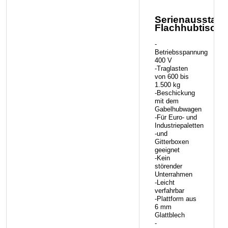
Serienausstatt
Flachhubtisch:
-
Betriebsspannung
400 V
-Traglasten
von 600 bis
1.500 kg
-Beschickung
mit dem
Gabelhubwagen
-Für Euro- und
Industriepaletten
-und
Gitterboxen
geeignet
-Kein
störender
Unterrahmen
-Leicht
verfahrbar
-Plattform aus
6 mm
Glattblech
-