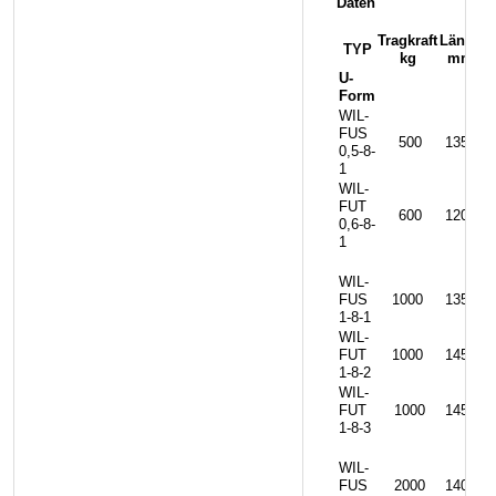
Daten
Tragkraft
Länge
B
TYP
kg
mm
U-
Form
WIL-
FUS
500
1350
1
0,5-8-
1
WIL-
FUT
600
1200
1
0,6-8-
1
WIL-
FUS
1000
1350
1
1-8-1
WIL-
FUT
1000
1450
1
1-8-2
WIL-
FUT
1000
1450
1
1-8-3
WIL-
FUS
2000
1400
1