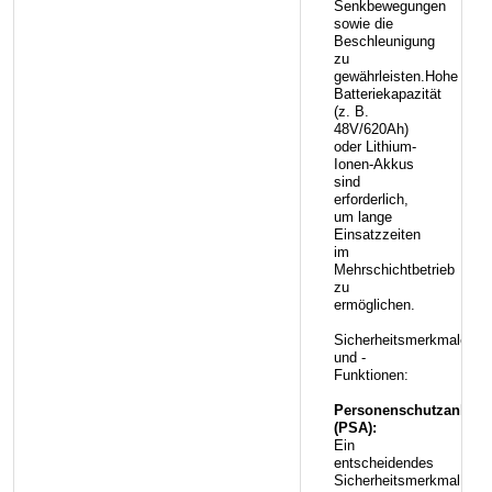
Senkbewegungen
sowie die
Beschleunigung
zu
gewährleisten.Hohe
Batteriekapazität
(z. B.
48V/620Ah)
oder Lithium-
Ionen-Akkus
sind
erforderlich,
um lange
Einsatzzeiten
im
Mehrschichtbetrieb
zu
ermöglichen.
Sicherheitsmerkmale
und -
Funktionen:
Personenschutzanlage
(PSA):
Ein
entscheidendes
Sicherheitsmerkmal