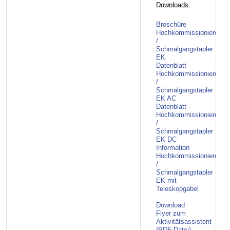
Downloads:
Broschüre
Hochkommissionierer
/
Schmalgangstapler
EK
Datenblatt
Hochkommissionierer
/
Schmalgangstapler
EK AC
Datenblatt
Hochkommissionierer
/
Schmalgangstapler
EK DC
Information
Hochkommissionierer
/
Schmalgangstapler
EK mit
Teleskopgabel
Download
Flyer zum
Aktivitätsassistent
(PDF-Datei)