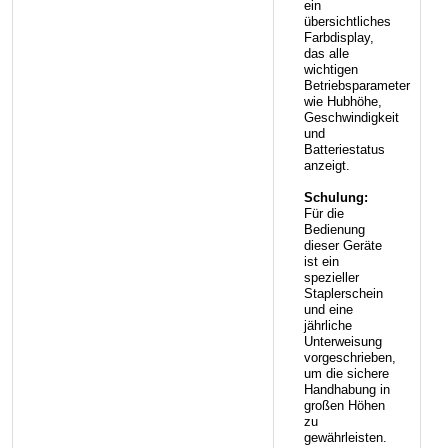
ein
übersichtliches
Farbdisplay,
das alle
wichtigen
Betriebsparameter
wie Hubhöhe,
Geschwindigkeit
und
Batteriestatus
anzeigt.
Schulung:
Für die
Bedienung
dieser Geräte
ist ein
spezieller
Staplerschein
und eine
jährliche
Unterweisung
vorgeschrieben,
um die sichere
Handhabung in
großen Höhen
zu
gewährleisten.