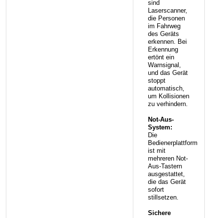
sind
Laserscanner,
die Personen
im Fahrweg
des Geräts
erkennen. Bei
Erkennung
ertönt ein
Warnsignal,
und das Gerät
stoppt
automatisch,
um Kollisionen
zu verhindern.
Not-Aus-
System:
Die
Bedienerplattform
ist mit
mehreren Not-
Aus-Tastern
ausgestattet,
die das Gerät
sofort
stillsetzen.
Sichere