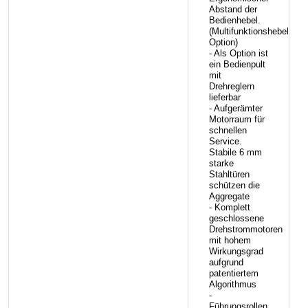
Abstand der
Bedienhebel.
(Multifunktionshebel
Option)
- Als Option ist
ein Bedienpult
mit
Drehreglern
lieferbar
- Aufgerämter
Motorraum für
schnellen
Service.
Stabile 6 mm
starke
Stahltüren
schützen die
Aggregate
- Komplett
geschlossene
Drehstrommotoren
mit hohem
Wirkungsgrad
aufgrund
patentiertem
Algorithmus
-
Führungsrollen