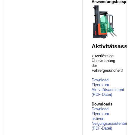
Anwendungsbeispiele
Aktivitätsassist
zuverlässige
Überwachung
der
Fahrergesundheit!
Download
Flyer zum
Aktivitätsassistent
(PDF-Datei)
Downloads
Download
Flyer zum
aktiven
Neigungsassistenten
(PDF-Datei)