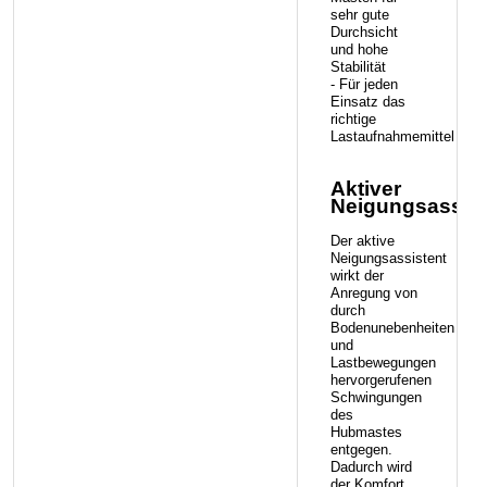
sehr gute
Durchsicht
und hohe
Stabilität
- Für jeden
Einsatz das
richtige
Lastaufnahmemittel
Aktiver
Neigungsassist
Der aktive
Neigungsassistent
wirkt der
Anregung von
durch
Bodenunebenheiten
und
Lastbewegungen
hervorgerufenen
Schwingungen
des
Hubmastes
entgegen.
Dadurch wird
der Komfort