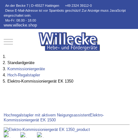
An der Becke 7 | D-45527 Hattingen
+49 2324 39112-0
Diese E-Mail-Adresse ist vor Spambots geschützt! Zur Anzeige muss JavaScript
eingeschaltet sein.
Mo-Fr: 08.00 - 18.00
www.willecke.shop
Mobile Menu Toggle
Standardgeräte
Kommissioniergeräte
Hoch-Regalstapler
Elektro-Kommissioniergerät EK 1350
Hochregalstapler mit aktivem Neigungsassistent
Elektro-
Kommissioniergerät EK 1500