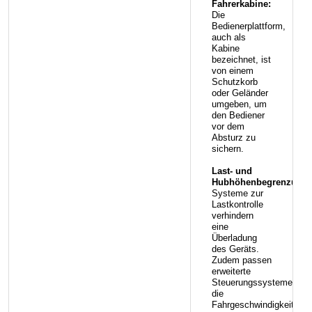
Fahrerkabine:
Die
Bedienerplattform,
auch als
Kabine
bezeichnet, ist
von einem
Schutzkorb
oder Geländer
umgeben, um
den Bediener
vor dem
Absturz zu
sichern.
Last- und
Hubhöhenbegrenzung:
Systeme zur
Lastkontrolle
verhindern
eine
Überladung
des Geräts.
Zudem passen
erweiterte
Steuerungssysteme
die
Fahrgeschwindigkeit