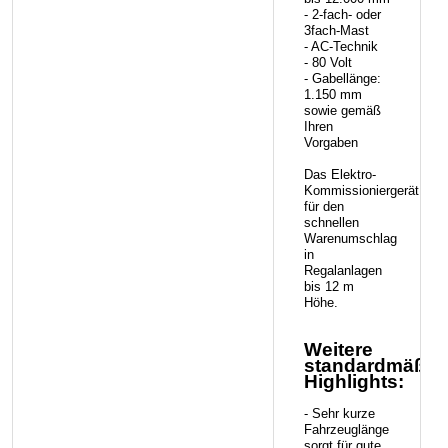
- 2-fach- oder
3fach-Mast
- AC-Technik
- 80 Volt
- Gabellänge:
1.150 mm
sowie gemäß
Ihren
Vorgaben
Das Elektro-
Kommissioniergerät
für den
schnellen
Warenumschlag
in
Regalanlagen
bis 12 m
Höhe.
Weitere
standardmäßig
Highlights:
- Sehr kurze
Fahrzeuglänge
sorgt für gute