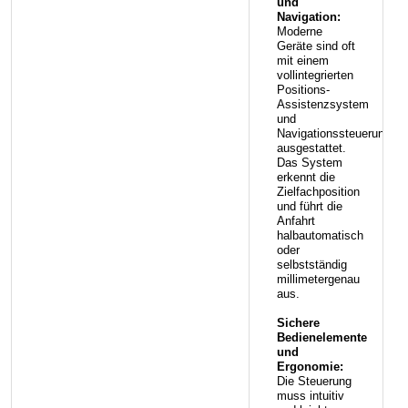
und
Navigation:
Moderne
Geräte sind oft
mit einem
vollintegrierten
Positions-
Assistenzsystem
und
Navigationssteuerung
ausgestattet.
Das System
erkennt die
Zielfachposition
und führt die
Anfahrt
halbautomatisch
oder
selbstständig
millimetergenau
aus.
Sichere
Bedienelemente
und
Ergonomie:
Die Steuerung
muss intuitiv