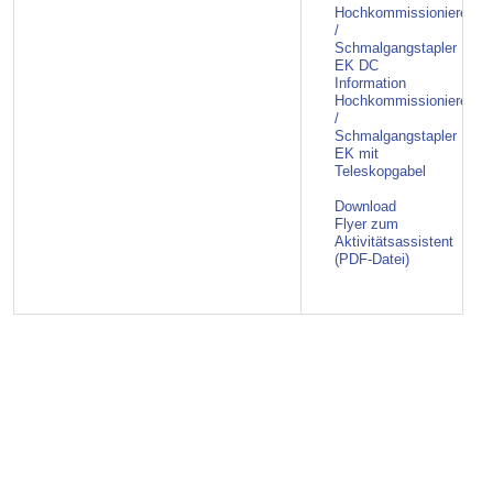
Hochkommissionierer
/
Schmalgangstapler
EK DC
Information
Hochkommissionierer
/
Schmalgangstapler
EK mit
Teleskopgabel
Download
Flyer zum
Aktivitätsassistent
(PDF-Datei)