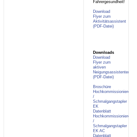
Fahrergesundheit!
Download
Flyer zum
Aktivitätsassistent
(PDF-Datei)
Downloads
Download
Flyer zum
aktiven
Neigungsassistenten
(PDF-Datei)
Broschüre
Hochkommissionierer
/
Schmalgangstapler
EK
Datenblatt
Hochkommissionierer
/
Schmalgangstapler
EK AC
Datenblatt