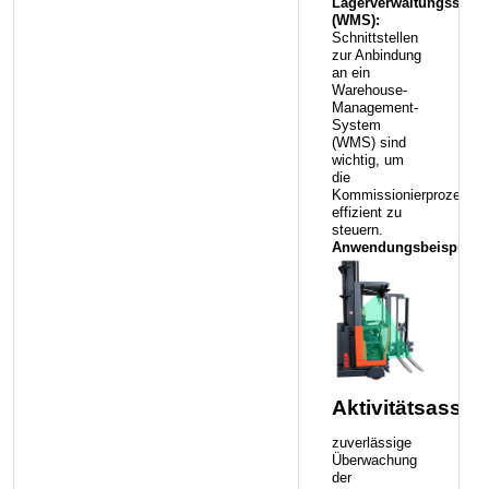
Lagerverwaltungssyst
(WMS):
Schnittstellen
zur Anbindung
an ein
Warehouse-
Management-
System
(WMS) sind
wichtig, um
die
Kommissionierprozesse
effizient zu
steuern.
Anwendungsbeispiele
Aktivitätsassist
zuverlässige
Überwachung
der