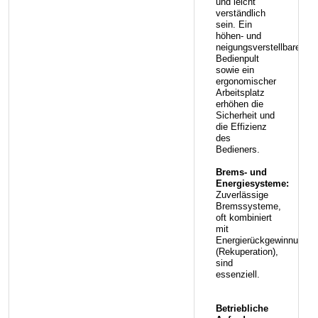
und leicht
verständlich
sein. Ein
höhen- und
neigungsverstellbares
Bedienpult
sowie ein
ergonomischer
Arbeitsplatz
erhöhen die
Sicherheit und
die Effizienz
des
Bedieners.
Brems- und
Energiesysteme:
Zuverlässige
Bremssysteme,
oft kombiniert
mit
Energierückgewinnung
(Rekuperation),
sind
essenziell.
Betriebliche