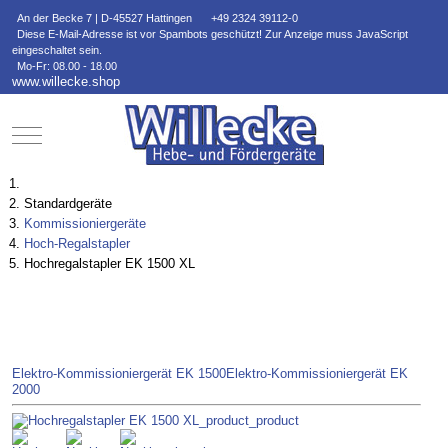
An der Becke 7 | D-45527 Hattingen
+49 2324 39112-0
Diese E-Mail-Adresse ist vor Spambots geschützt! Zur Anzeige muss JavaScript
eingeschaltet sein.
Mo-Fr: 08.00 - 18.00
www.willecke.shop
Mobile Menu Toggle
Standardgeräte
Kommissioniergeräte
Hoch-Regalstapler
Hochregalstapler EK 1500 XL
Elektro-Kommissioniergerät EK 1500
Elektro-Kommissioniergerät EK
2000