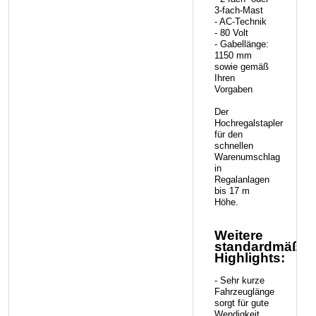
3-fach-Mast
- AC-Technik
- 80 Volt
- Gabellänge:
1150 mm
sowie gemäß
Ihren
Vorgaben
Der
Hochregalstapler
für den
schnellen
Warenumschlag
in
Regalanlagen
bis 17 m
Höhe.
Weitere
standardmäßig
Highlights:
- Sehr kurze
Fahrzeuglänge
sorgt für gute
Wendigkeit