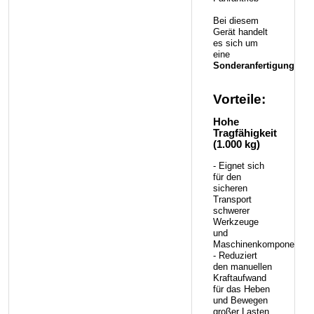
Bei diesem
Gerät handelt
es sich um
eine
Sonderanfertigung
.
Vorteile:
Hohe
Tragfähigkeit
(1.000 kg)
- Eignet sich
für den
sicheren
Transport
schwerer
Werkzeuge
und
Maschinenkomponenten
- Reduziert
den manuellen
Kraftaufwand
für das Heben
und Bewegen
großer Lasten.