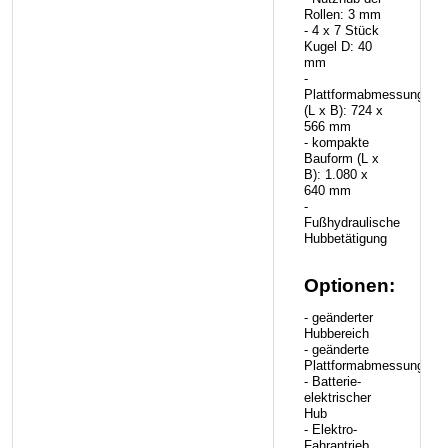
Rollen: 3 mm
- 4 x 7 Stück
Kugel D: 40
mm
-
Plattformabmessungen
(L x B): 724 x
566 mm
- kompakte
Bauform (L x
B): 1.080 x
640 mm
-
Fußhydraulische
Hubbetätigung
Optionen:
- geänderter
Hubbereich
- geänderte
Plattformabmessungen
- Batterie-
elektrischer
Hub
- Elektro-
Fahrantrieb