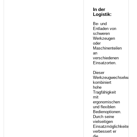
In der
Logistik:
Be- und
Entladen von
schweren
Werkzeugen
oder
Maschinenteilen
an
verschiedenen
Einsatzorten.
Dieser
Werkzeugwechselwagen
kombiniert
hohe
Tragfähigkeit
mit
ergonomischen
und flexiblen
Bedienoptionen.
Durch seine
vielseitigen
Einsatzmöglichkeiten
verbessert er
die