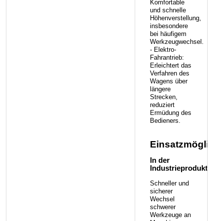
Komfortable
und schnelle
Höhenverstellung,
insbesondere
bei häufigem
Werkzeugwechsel.
- Elektro-
Fahrantrieb:
Erleichtert das
Verfahren des
Wagens über
längere
Strecken,
reduziert
Ermüdung des
Bedieners.
Einsatzmöglich
In der
Industrieproduktion:
Schneller und
sicherer
Wechsel
schwerer
Werkzeuge an