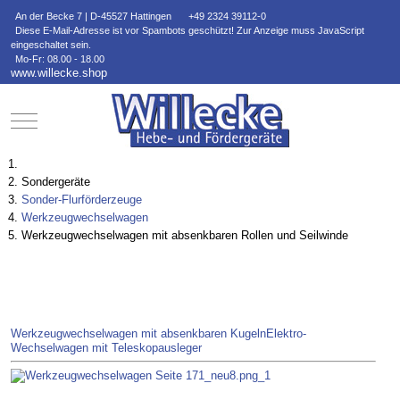
An der Becke 7 | D-45527 Hattingen
+49 2324 39112-0
Diese E-Mail-Adresse ist vor Spambots geschützt! Zur Anzeige muss JavaScript
eingeschaltet sein.
Mo-Fr: 08.00 - 18.00
www.willecke.shop
Mobile Menu Toggle
Sondergeräte
Sonder-Flurförderzeuge
Werkzeugwechselwagen
Werkzeugwechselwagen mit absenkbaren Rollen und Seilwinde
Werkzeugwechselwagen mit absenkbaren Kugeln
Elektro-
Wechselwagen mit Teleskopausleger