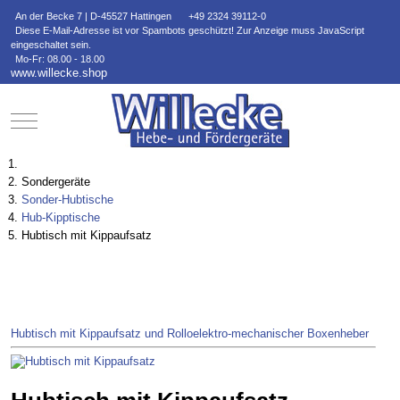
An der Becke 7 | D-45527 Hattingen
+49 2324 39112-0
Diese E-Mail-Adresse ist vor Spambots geschützt! Zur Anzeige muss JavaScript
eingeschaltet sein.
Mo-Fr: 08.00 - 18.00
www.willecke.shop
Mobile Menu Toggle
Sondergeräte
Sonder-Hubtische
Hub-Kipptische
Hubtisch mit Kippaufsatz
Hubtisch mit Kippaufsatz und Rollo
elektro-mechanischer Boxenheber