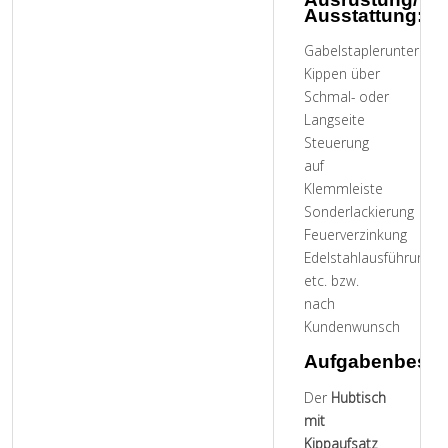
Ausstattung:
Gabelstaplerunterbau
Kippen über
Schmal- oder
Langseite
Steuerung
auf
Klemmleiste
Sonderlackierung
Feuerverzinkung
Edelstahlausführung
etc. bzw.
nach
Kundenwunsch
Aufgabenbesch
Der
Hubtisch
mit
Kippaufsatz