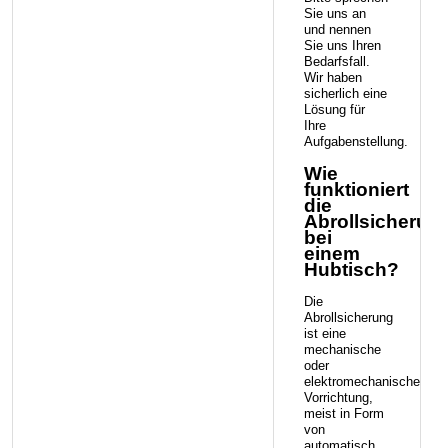
Sie uns an
und nennen
Sie uns Ihren
Bedarfsfall.
Wir haben
sicherlich eine
Lösung für
Ihre
Aufgabenstellung.
Wie
funktioniert
die
Abrollsicherun
bei
einem
Hubtisch?
Die
Abrollsicherung
ist eine
mechanische
oder
elektromechanische
Vorrichtung,
meist in Form
von
automatisch