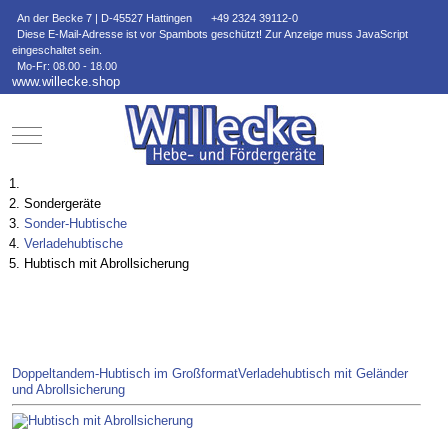
An der Becke 7 | D-45527 Hattingen
+49 2324 39112-0
Diese E-Mail-Adresse ist vor Spambots geschützt! Zur Anzeige muss JavaScript
eingeschaltet sein.
Mo-Fr: 08.00 - 18.00
www.willecke.shop
Mobile Menu Toggle
Sondergeräte
Sonder-Hubtische
Verladehubtische
Hubtisch mit Abrollsicherung
Doppeltandem-Hubtisch im Großformat
Verladehubtisch mit Geländer
und Abrollsicherung