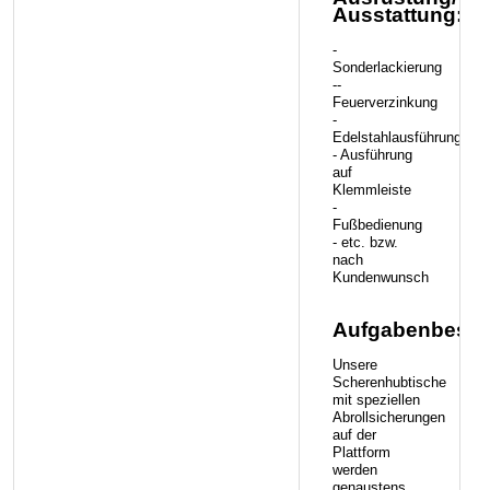
Ausstattung:
-
Sonderlackierung
--
Feuerverzinkung
-
Edelstahlausführung
- Ausführung
auf
Klemmleiste
-
Fußbedienung
- etc. bzw.
nach
Kundenwunsch
Aufgabenbesch
Unsere
Scherenhubtische
mit speziellen
Abrollsicherungen
auf der
Plattform
werden
genaustens