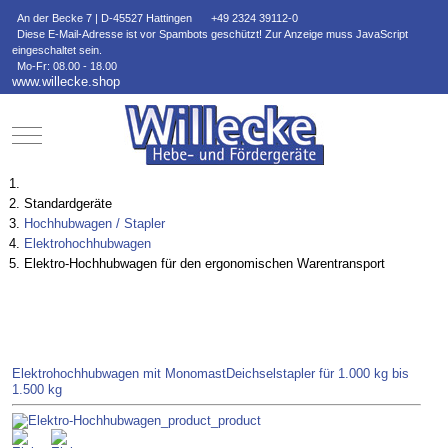
An der Becke 7 | D-45527 Hattingen
+49 2324 39112-0
Diese E-Mail-Adresse ist vor Spambots geschützt! Zur Anzeige muss JavaScript
eingeschaltet sein.
Mo-Fr: 08.00 - 18.00
www.willecke.shop
Mobile Menu Toggle
Standardgeräte
Hochhubwagen / Stapler
Elektrohochhubwagen
Elektro-Hochhubwagen für den ergonomischen Warentransport
Elektrohochhubwagen mit Monomast
Deichselstapler für 1.000 kg bis
1.500 kg