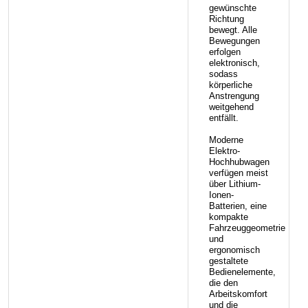
gewünschte
Richtung
bewegt. Alle
Bewegungen
erfolgen
elektronisch,
sodass
körperliche
Anstrengung
weitgehend
entfällt.
Moderne
Elektro-
Hochhubwagen
verfügen meist
über Lithium-
Ionen-
Batterien, eine
kompakte
Fahrzeuggeometrie
und
ergonomisch
gestaltete
Bedienelemente,
die den
Arbeitskomfort
und die