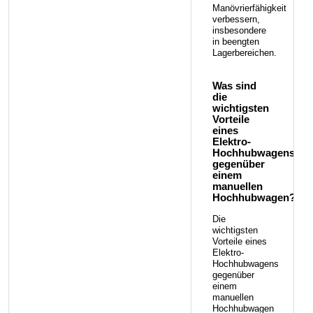
Manövrierfähigkeit
verbessern,
insbesondere
in beengten
Lagerbereichen.
Was sind
die
wichtigsten
Vorteile
eines
Elektro-
Hochhubwagens
gegenüber
einem
manuellen
Hochhubwagen?
Die
wichtigsten
Vorteile eines
Elektro-
Hochhubwagens
gegenüber
einem
manuellen
Hochhubwagen